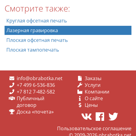
Смотрите также:
Круглая офсетная печать
Лазерная гравировка
Плоская офсетная печать
Плоская тампопечать
info@obrabotka.net
Заказы
+7 499 6-536-836
Услуги
+7 812 7-482-582
Компании
Публичный
О сайте
договор
Цены
Доска «почета»
Пользовательское соглашение
© 2009-2026
obrabotka.net