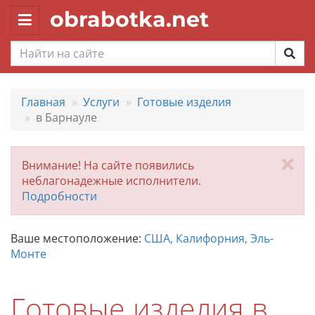
obrabotka.net
Toggle
navigation
Главная
Услуги
Готовые изделия
в Барнауле
За
Внимание! На сайте появились
неблагонадежные исполнители.
Подробности
Ваше местоположение:
США, Калифорния, Эль-
Монте
Готовые изделия в