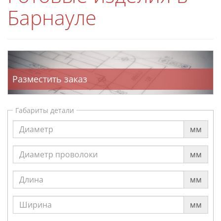
Барнауле
Разместить заказ
Габариты детали
мм
мм
мм
мм