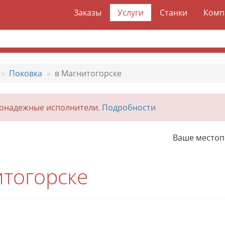
Заказы
Услуги
Станки
Комп
Поковка
в Магнитогорске
гонадежные исполнители.
Подробности
Ваше место
итогорске