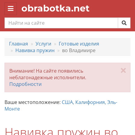
obrabotka.net
Toggle
navigation
Главная
Услуги
Готовые изделия
Навивка пружин
во Владимире
За
Внимание! На сайте появились
неблагонадежные исполнители.
Подробности
Ваше местоположение:
США, Калифорния, Эль-
Монте
Навивка пружин во