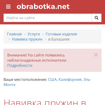
obrabotka.net
Toggle
navigation
Главная
Услуги
Готовые изделия
Навивка пружин
в Балашихе
За
Внимание! На сайте появились
неблагонадежные исполнители.
Подробности
Ваше местоположение:
США, Калифорния, Эль-
Монте
Навивка пружин в