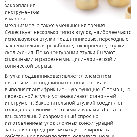
закрепления
инструментов
и частей
механизмов, а также уменьшения трения.
Существует несколько типов втулок, наиболее часто
используются втулки подшипниковые, переходные,
закрепительные, резьбовые, шкворневые, втулки
скольжения. По конфигурации втулки бывают
сплошными и разрезными, цилиндрической и
конической формы.
Втулка подшипниковая является элементом
неразъёмных подшипников скольжения и
выполняет антифрикционную функцию. С помощью
переходной втулки устанавливают станочный
инструмент. Закрепительной втулкой соединяют
кольца подшипников с осями и валами. Достаточно
взыскательный современный спрос на
изготовление втулок сложных конфигураций
заставляет предприятия модернизировать
собственное производство, осваивать новые