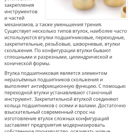
закрепления
инструментов
и частей
механизмов, а также уменьшения трения.
Существует несколько типов втулок, наиболее часто
используются втулки подшипниковые, переходные,
закрепительные, резьбовые, шкворневые, втулки
скольжения. По конфигурации втулки бывают
сплошными и разрезными, цилиндрической и
конической формы.
Втулка подшипниковая является элементом
неразъёмных подшипников скольжения и
выполняет антифрикционную функцию. С помощью
переходной втулки устанавливают станочный
инструмент. Закрепительной втулкой соединяют
кольца подшипников с осями и валами. Достаточно
взыскательный современный спрос на
изготовление втулок сложных конфигураций
заставляет предприятия модернизировать
собственное производство, осваивать новые