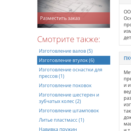
ОО
Разместить заказ
Ос
пр
из
Смотрите также:
де
Изготовление валов (5)
ПК
Изготовление втулок (6)
Изготовление оснастки для
Ме
прессов (1)
пр
и 
Изготовление поковок
ве
Изготовление шестерен и
ра
зубчатых колес (2)
из
Изготовление штамповок
та
док
Литье пластмасс (1)
ма
Навивка пружин
и 