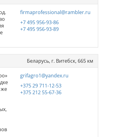
од.
firmaprofessional@rambler.ru
во
+7 495 956-93-86
ля
+7 495 956-93-89
ие
Беларусь, г. Витебск, 665 км
ро»
grifagro1@yandex.ru
адке
+375 29 711-12-53
 же
+375 212 55-67-36
ых,
й
и
зов