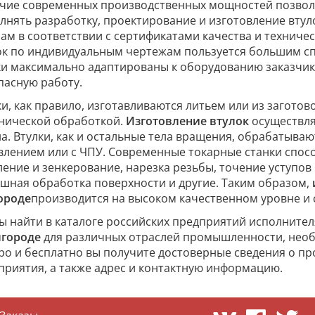
чие современных производственных мощностей позвол
лнять разработку, проектирование и изготовление втуло
зам в соответствии с сертификатами качества и технич
ок по индивидуальным чертежам пользуется большим спр
ки максимально адаптированы к оборудованию заказчик
пасную работу.
ки, как правило, изготавливаются литьем или из загото
нической обработкой.
Изготовление втулок
осуществля
на. Втулки, как и остальные тела вращения, обрабатываю
влением или с ЧПУ. Современные токарные станки спос
ление и зенкерование, нарезка резьбы, точение уступов 
шная обработка поверхности и другие. Таким образом,
ороде
производится на высоком качественном уровне и 
ы найти в каталоге российских предприятий исполните
лгороде
для различных отраслей промышленности, необ
ро и бесплатно вы получите достоверные сведения о п
приятия, а также адрес и контактную информацию.