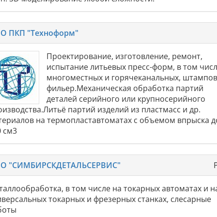
О ПКП "Техноформ"
Проектирование, изготовление, ремонт,
испытание литьевых пресс-форм, в том чис
многоместных и горячеканальных, штампов
фильер.Механическая обработка партий
деталей серийного или крупносерийного
оизводства.Литьё партий изделий из пластмасс и др.
териалов на термопластавтоматах с объемом впрыска д
0 см3
О "СИМБИРСКДЕТАЛЬСЕРВИС"
таллообработка, в том числе на токарных автоматах и н
иверсальных токарных и фрезерных станках, слесарные
боты