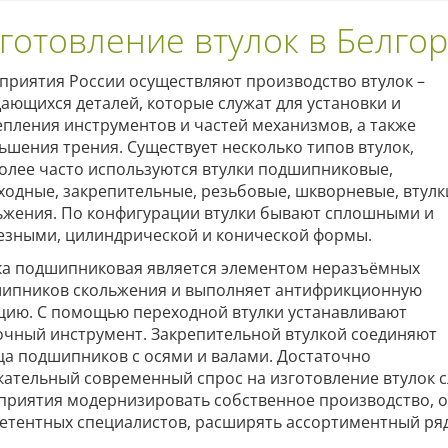
готовление втулок в Белго
приятия России осуществляют производство втулок –
ающихся деталей, которые служат для установки и
епления инструментов и частей механизмов, а также
ьшения трения. Существует несколько типов втулок,
олее часто используются втулки подшипниковые,
ходные, закрепительные, резьбовые, шкворневые, втулк
ьжения. По конфигурации втулки бывают сплошными и
езными, цилиндрической и конической формы.
ка подшипниковая является элементом неразъёмных
ипников скольжения и выполняет антифрикционную
цию. С помощью переходной втулки устанавливают
очный инструмент. Закрепительной втулкой соединяют
ца подшипников с осями и валами. Достаточно
кательный современный спрос на изготовление втулок 
приятия модернизировать собственное производство, о
етентных специалистов, расширять ассортиментный ряд