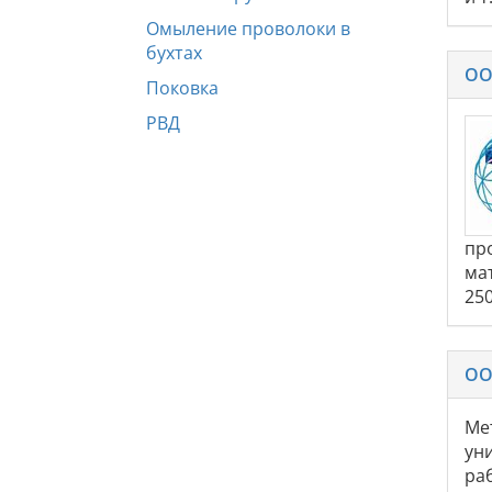
Омыление проволоки в
бухтах
ОО
Поковка
РВД
пр
ма
25
ОО
Ме
ун
ра