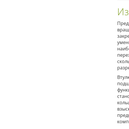
Из
Пред
вращ
закр
умен
наиб
пере
скол
разр
Втул
подш
функ
стан
коль
взыс
пред
комп