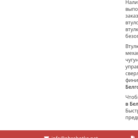
Нали
выпо
зака
втул
втул
безо
Втул
меха
чугу
упра
свер
фини
Белг
Чтоб
в Бе
Быст
пред