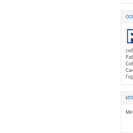
ОО
со
Ра
Со
Сан
Гор
ИП
Ме