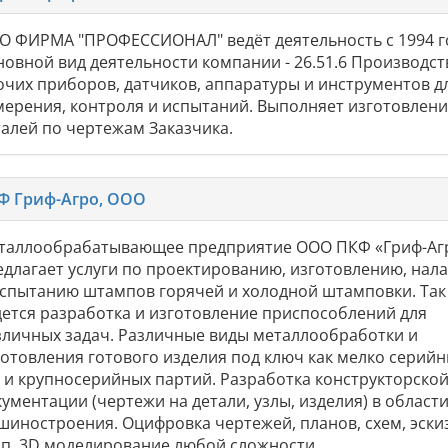
О ФИРМА "ПРОФЕССИОНАЛ" ведёт деятельность с 1994 г
новной вид деятельности компании - 26.51.6 Производст
очих приборов, датчиков, аппаратуры и инструментов д
мерения, контроля и испытаний. Выполняет изготовлен
талей по чертежам Заказчика.
Ф Гриф-Агро, ООО
таллообрабатывающее предприятие ООО ПКФ «Гриф-Аг
едлагает услуги по проектированию, изготовлению, нал
испытанию штампов горячей и холодной штамповки. Так
дется разработка и изготовление приспособлений для
зличных задач. Различные виды металлообработки и
готовления готового изделия под ключ как мелко серийн
к и крупносерийных партий. Разработка конструкторско
ументации (чертежи на детали, узлы, изделия) в област
шиностроения. Оцифровка чертежей, планов, схем, эски
т.п. 3D моделирование любой сложности.