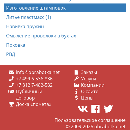
Изготовление штамповок
Литье пластмасс (1)
Навивка пружин
Омыление проволоки в бухтах
Поковка
РВД
info@obrabotka.net
Заказы
+7 499 6-536-836
Услуги
+7 812 7-482-582
Компании
Публичный
О сайте
договор
Цены
Доска «почета»
Пользовательское соглашение
© 2009-2026
obrabotka.net