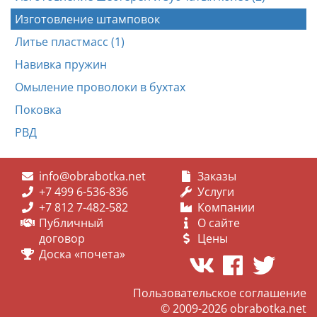
Изготовление штамповок
Литье пластмасс (1)
Навивка пружин
Омыление проволоки в бухтах
Поковка
РВД
info@obrabotka.net
Заказы
+7 499 6-536-836
Услуги
+7 812 7-482-582
Компании
Публичный
О сайте
договор
Цены
Доска «почета»
Пользовательское соглашение
© 2009-2026
obrabotka.net