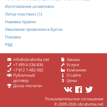
Изготовление штамповок
Литье пластмасс (1)
Навивка пружин
Омыление проволоки в бухтах
Поковка
РВД
info@obrabotka.net
Заказы
+7 499 6-536-836
Услуги
+7 812 7-482-582
Компании
Публичный
О сайте
договор
Цены
Доска «почета»
Пользовательское соглашение
© 2009-2026
obrabotka.net