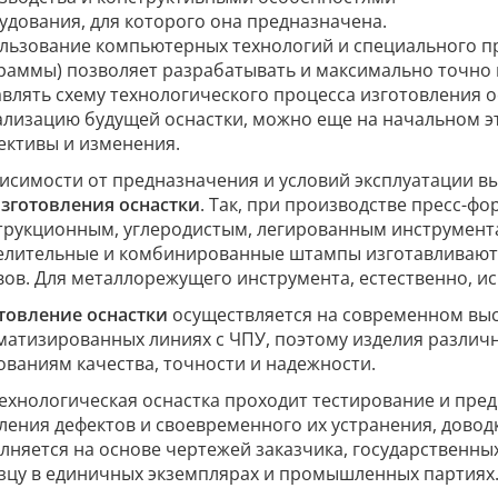
удования, для которого она предназначена.
льзование компьютерных технологий и специального п
раммы) позволяет разрабатывать и максимально точно 
авлять схему технологического процесса изготовления о
ализацию будущей оснастки, можно еще на начальном э
ективы и изменения.
висимости от предназначения и условий эксплуатации 
зготовления оснастки
. Так, при производстве пресс-ф
трукционным, углеродистым, легированным инструмен
елительные и комбинированные штампы изготавливают 
вов. Для металлорежущего инструмента, естественно, и
товление оснастки
осуществляется на современном вы
матизированных линиях с ЧПУ, поэтому изделия различ
ованиям качества, точности и надежности.
технологическая оснастка проходит тестирование и пре
ления дефектов и своевременного их устранения, довод
лняется на основе чертежей заказчика, государственны
зцу в единичных экземплярах и промышленных партиях