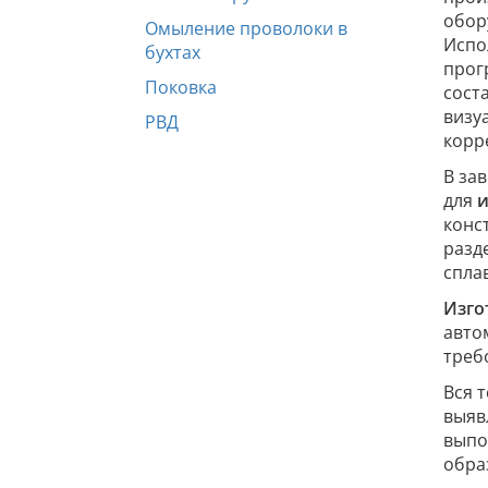
обор
Омыление проволоки в
Испо
бухтах
прог
Поковка
сост
визу
РВД
корр
В за
для
и
конс
разд
спла
Изго
авто
треб
Вся 
выяв
выпо
обра