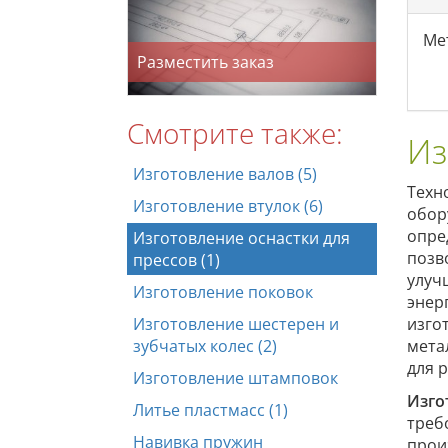
Ме
Разместить заказ
Смотрите также:
Из
Изготовление валов (5)
Техн
Изготовление втулок (6)
обор
опре
Изготовление оснастки для
позв
прессов (1)
улуч
Изготовление поковок
энер
Изготовление шестерен и
изго
зубчатых колес (2)
мета
для 
Изготовление штамповок
Изго
Литье пластмасс (1)
треб
Навивка пружин
прои