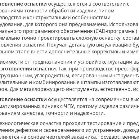
товление оснастки
осуществляется в соответствии с
ованиями точности обработки изделий, типом
зводства и конструктивными особенностями
удования, для которого она предназначена. Использов
иального программного обеспечения (CAD-программы) 
имально точно проектировать сложную оснастку, состав
товления оснастки. Получая детальную визуализацию бу
льном этапе внести дополнительные коррективы и изме
висимости от предназначения и условий эксплуатации 
зготовления оснастки
. Так, при производстве пресс-ф
трукционным, углеродистым, легированным инструмен
елительные и комбинированные штампы изготавливают 
вов. Для металлорежущего инструмента, естественно, и
товление оснастки
осуществляется на современном вы
матизированных линиях с ЧПУ, поэтому изделия различ
ованиям качества, точности и надежности.
технологическая оснастка проходит тестирование и пре
ления дефектов и своевременного их устранения, довод
лняется на основе чертежей заказчика, государственны