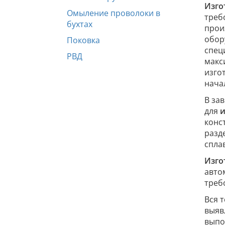
Изго
Омыление проволоки в
треб
бухтах
прои
обор
Поковка
спец
РВД
макс
изго
нача
В за
для
и
конс
разд
спла
Изго
авто
треб
Вся 
выяв
выпо