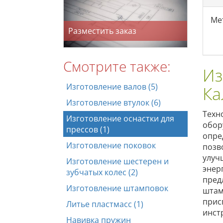
Ме
Разместить заказ
Смотрите также:
Из
Изготовление валов (5)
Ка
Изготовление втулок (6)
Техн
Изготовление оснастки для
обор
прессов (1)
опре
Изготовление поковок
позв
улуч
Изготовление шестерен и
энер
зубчатых колес (2)
пред
Изготовление штамповок
штам
прис
Литье пластмасс (1)
инст
Навивка пружин