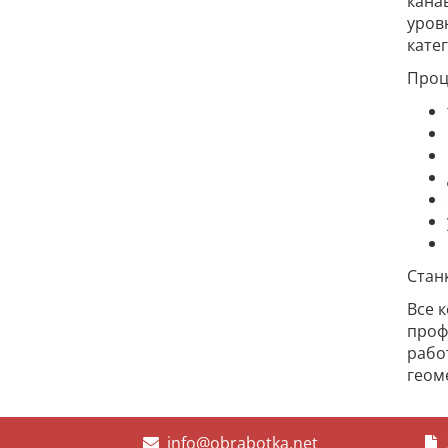
кана
уров
кате
Проц
Стан
Все 
проф
рабо
геом
info@obrabotka.net