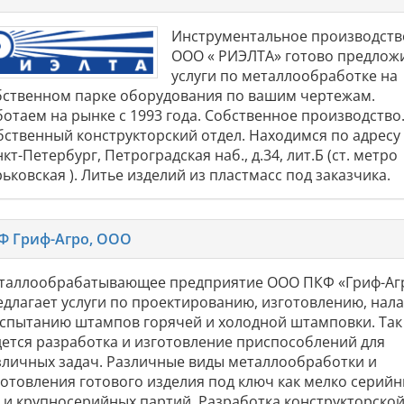
Инструментальное производств
ООО « РИЭЛТА» готово предлож
услуги по металлообработке на
бственном парке оборудования по вашим чертежам.
ботаем на рынке с 1993 года. Собственное производство
бственный конструкторский отдел. Находимся по адресу 
кт-Петербург, Петроградская наб., д.34, лит.Б (ст. метро
ьковская ). Литье изделий из пластмасс под заказчика.
Ф Гриф-Агро, ООО
таллообрабатывающее предприятие ООО ПКФ «Гриф-Аг
едлагает услуги по проектированию, изготовлению, нал
испытанию штампов горячей и холодной штамповки. Так
дется разработка и изготовление приспособлений для
зличных задач. Различные виды металлообработки и
готовления готового изделия под ключ как мелко серийн
к и крупносерийных партий. Разработка конструкторско