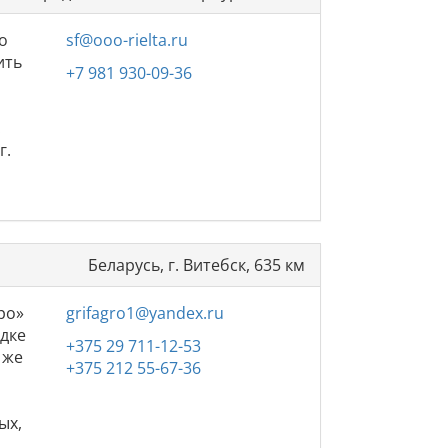
о
sf@ooo-rielta.ru
ить
+7 981 930-09-36
.
г.
Беларусь, г. Витебск, 635 км
ро»
grifagro1@yandex.ru
адке
+375 29 711-12-53
 же
+375 212 55-67-36
ых,
й