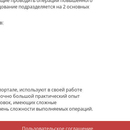
ляющие проводить операции повышенного
дование подразделяется на 2 основных
в:
ортале, используют в своей работе
точно большой практический опыт
отовок, имеющих сложные
вень сложности выполняемых операций.
Пользовательское соглашение