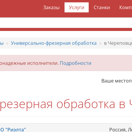
Заказы
Услуги
Станки
Комп
ты
Универсально-фрезерная обработка
в Череповц
гонадежные исполнители.
Подробности
Ваше место
резерная обработка в
О "Риэлта"
Россия, Л