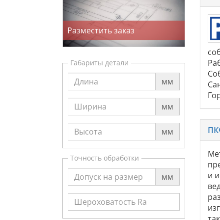
Разместить заказ
со
Ра
Габариты детали
Со
мм
Сан
Гор
мм
ПК
мм
Ме
Точность обработки
пр
и 
мм
ве
ра
из
та