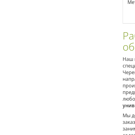
Ме
Ра
об
Наш 
спец
Чере
напр
прои
пред
любо
унив
Мы д
зака
зани