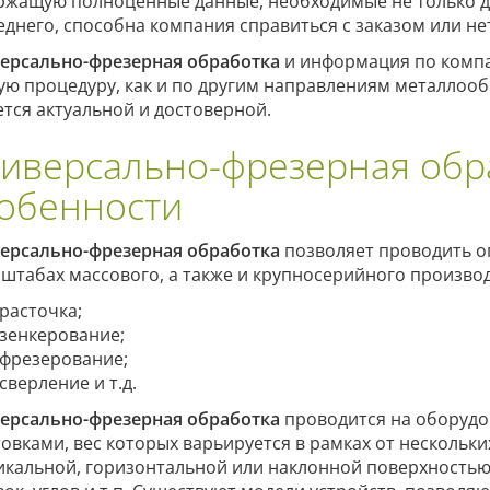
ржащую полноценные данные, необходимые не только для
еднего, способна компания справиться с заказом или не
ерсально-фрезерная обработка
и информация по комп
ую процедуру, как и по другим направлениям металлооб
ется актуальной и достоверной.
иверсально-фрезерная обр
обенности
ерсально-фрезерная обработка
позволяет проводить 
сштабах массового, а также и крупносерийного производ
расточка;
зенкерование;
фрезерование;
сверление и т.д.
ерсально-фрезерная обработка
проводится на оборудо
товками, вес которых варьируется в рамках от нескольки
икальной, горизонтальной или наклонной поверхностью.