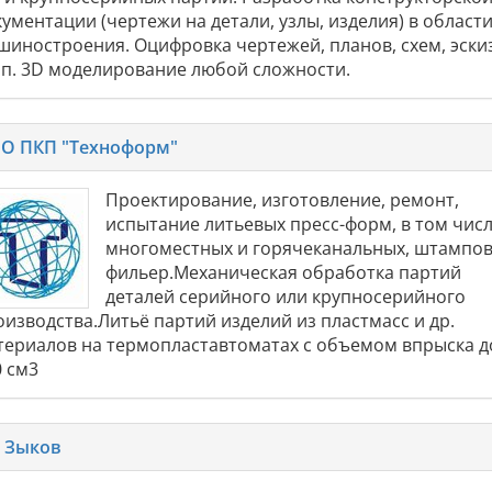
ументации (чертежи на детали, узлы, изделия) в област
шиностроения. Оцифровка чертежей, планов, схем, эски
т.п. 3D моделирование любой сложности.
О ПКП "Техноформ"
Проектирование, изготовление, ремонт,
испытание литьевых пресс-форм, в том чис
многоместных и горячеканальных, штампов
фильер.Механическая обработка партий
деталей серийного или крупносерийного
оизводства.Литьё партий изделий из пластмасс и др.
териалов на термопластавтоматах с объемом впрыска д
0 см3
 Зыков