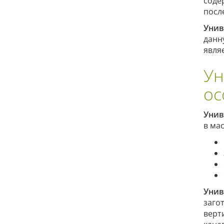
соде
посл
Унив
данн
явля
Ун
ос
Унив
в ма
Унив
заго
верт