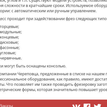
вок, углов и т.п. Существуют модели устройств, позво
ня сложности в кратчайшие сроки. Используемое обору
гории: с автоматическим или ручным управлением.
есс проходит при задействовании фрез следующих типо
торцевые;
модульные;
концевые;
дисковые;
фасонные;
угловые;
червячные.
ки могут быть оснащены консолью.
компании Череповца, предложенные в списке на нашем п
ессиональное оборудование, как правило, имеют доста
ты. Что позволяет им также проводить фрезеровку заг
етрические формы, которая значительно повышает уро
Заказы