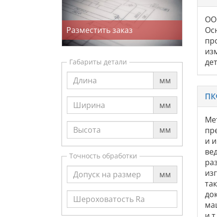
ОО
Разместить заказ
Ос
пр
из
де
Габариты детали
мм
ПК
мм
Ме
мм
пр
и 
ве
Точность обработки
ра
из
мм
та
док
ма
и 