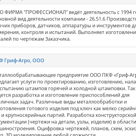
О ФИРМА "ПРОФЕССИОНАЛ" ведёт деятельность с 1994 г
новной вид деятельности компании - 26.51.6 Производст
очих приборов, датчиков, аппаратуры и инструментов д
мерения, контроля и испытаний. Выполняет изготовлен
талей по чертежам Заказчика.
Ф Гриф-Агро, ООО
таллообрабатывающее предприятие ООО ПКФ «Гриф-Аг
едлагает услуги по проектированию, изготовлению, нал
испытанию штампов горячей и холодной штамповки. Так
дется разработка и изготовление приспособлений для
зличных задач. Различные виды металлообработки и
готовления готового изделия под ключ как мелко серийн
к и крупносерийных партий. Разработка конструкторско
ументации (чертежи на детали, узлы, изделия) в област
шиностроения. Оцифровка чертежей, планов, схем, эски
т.п. 3D моделирование любой сложности.