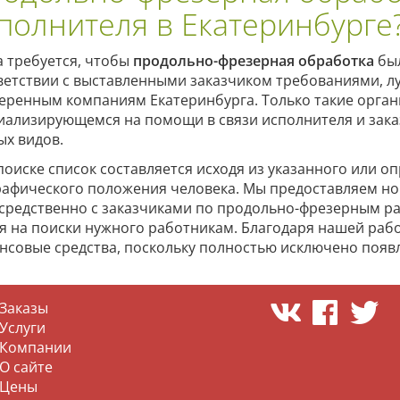
полнителя в Екатеринбурге
а требуется, чтобы
продольно-фрезерная обработка
был
ветствии с выставленными заказчиком требованиями, л
еренным компаниям Екатеринбурга. Только такие орган
иализирующемся на помощи в связи исполнителя и зака
ых видов.
поиске список составляется исходя из указанного или 
рафического положения человека. Мы предоставляем но
средственно с заказчиками по продольно-фрезерным ра
я на поиски нужного работникам. Благодаря нашей рабо
нсовые средства, поскольку полностью исключено появ
Заказы
Услуги
Компании
О сайте
Цены