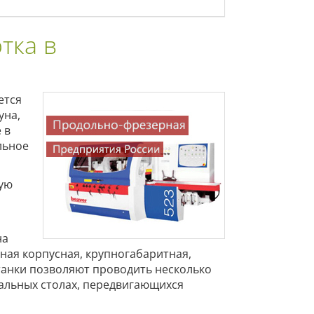
тка в
ется
уна,
 в
льное
ную
на
нная корпусная, крупногабаритная,
анки позволяют проводить несколько
альных столах, передвигающихся