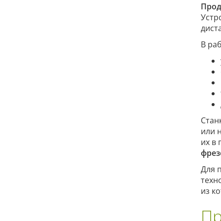
Прод
Устр
дист
В ра
Стан
или 
их в
фрез
Для 
техн
из к
Пр