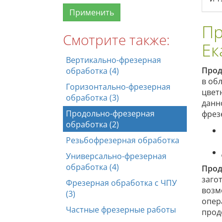
Пр
Смотрите также:
Ек
Вертикально-фрезерная
Прод
обработка (4)
в об
Горизонтально-фрезерная
цвет
обработка (3)
данн
Продольно-фрезерная
фрез
обработка (2)
Резьбофрезерная обработка
Универсально-фрезерная
обработка (4)
Прод
заго
Фрезерная обработка с ЧПУ
возм
(3)
опер
Частные фрезерные работы
прод