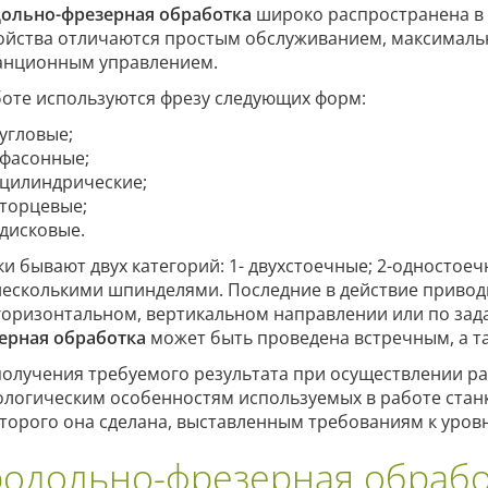
ольно-фрезерная обработка
широко распространена в 
ойства отличаются простым обслуживанием, максималь
анционным управлением.
боте используются фрезу следующих форм:
угловые;
фасонные;
цилиндрические;
торцевые;
дисковые.
ки бывают двух категорий: 1- двухстоечные; 2-односто
несколькими шпинделями. Последние в действие привод
 горизонтальном, вертикальном направлении или по за
ерная обработка
может быть проведена встречным, а т
получения требуемого результата при осуществлении ра
ологическим особенностям используемых в работе станк
оторого она сделана, выставленным требованиям к уров
одольно-фрезерная обработ