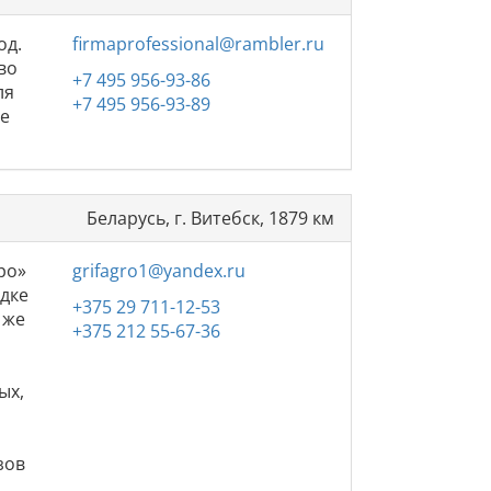
од.
firmaprofessional@rambler.ru
во
+7 495 956-93-86
ля
+7 495 956-93-89
ие
Беларусь, г. Витебск, 1879 км
ро»
grifagro1@yandex.ru
адке
+375 29 711-12-53
 же
+375 212 55-67-36
ых,
й
и
зов