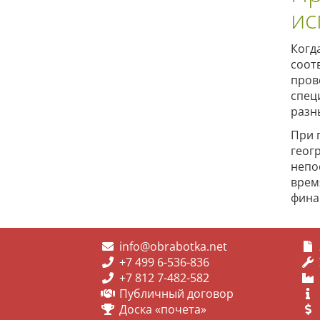
ис
Когд
соот
пров
спец
разн
При 
геог
непо
врем
фина
info@obrabotka.net
+7 499 6-536-836
+7 812 7-482-582
Публичный договор
Доска «почета»