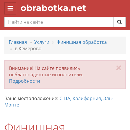
obrabotka.net
Toggle
navigation
Главная
Услуги
Финишная обработка
в Кемерово
За
Внимание! На сайте появились
неблагонадежные исполнители.
Подробности
Ваше местоположение:
США, Калифорния, Эль-
Монте
Финишная