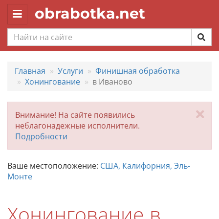
obrabotka.net
Toggle
navigation
Главная
Услуги
Финишная обработка
Хонингование
в Иваново
За
Внимание! На сайте появились
неблагонадежные исполнители.
Подробности
Ваше местоположение:
США, Калифорния, Эль-
Монте
Хонингование в