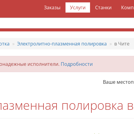
Заказы
Услуги
Станки
Комп
отка
Электролитно-плазменная полировка
в Чите
гонадежные исполнители.
Подробности
Ваше место
лазменная полировка в