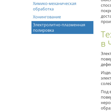
Химико-механическая
спос
обработка
покр
дост
Хонингование
прои
Электролитно-плазменная
полировка
Те
в 
Элек
пове
дефе
Изде
элек
соле
Под 
пове
неро
обра