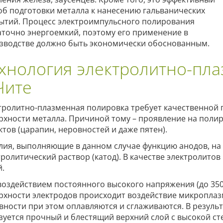
об подготовки металла к нанесению гальванических
ытий. Процесс электроимпульсного полирования
аточно энергоемкий, поэтому его применение в
зводстве должно быть экономически обоснованным.
хнология электролитно-пл
Чите
тролитно-плазменная полировка требует качественной 
рхности металла. Причиной тому – проявление на пол
ктов (царапин, неровностей и даже пятен).
лия, выполняющие в данном случае функцию анодов, на
тролитический раствор (катод). В качестве электролито
й.
воздействием постоянного высокого напряжения (до 350
рхности электродов происходит воздействие микроплаз
вности при этом оплавляются и сглаживаются. В резуль
зуется прочный и блестящий верхний слой с высокой ст