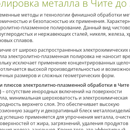
лировка металла в Чите до
еменные методы и технологии финишной обработки ме
омичностью и безопасностью их применения. Характе
тролитно-плазменное полирование. Данный вид чистово
оуглеродистых и нержавеющих сталей, никеля, железа, 
новых сплавов.
личие от широко распространенных электрохимических 
лла электролитно-плазменная полировка не наносит вре
ольку исключает применение концентрированных щелочн
 отличается высокой производительностью и возможнос
ичных размеров и сложных геометрических форм.
и плюсов электролитно-плазменной обработки в Чите
)
– отсутствие инородных включений на поверхности
лла, минимальная шероховатость и электрохимическая
родность верхнего слоя. Это обеспечивает высокую
озионную защиту и декоративный блеск металлоизделий
д успешно применяется для упрочнения металла, очист
поверхностей от жира, загрязнений, удаления продуктов
ления железа, заусенцев. Кроме того, это эффективный