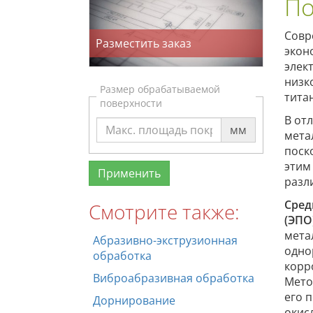
По
Совр
Разместить заказ
экон
элек
низк
Размер обрабатываемой
тита
поверхности
В от
мм
мета
поск
этим
разл
Сред
Смотрите также:
(ЭПО
мета
Абразивно-экструзионная
одно
обработка
корр
Виброабразивная обработка
Мето
его 
Дорнирование
окис