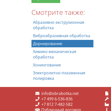
Смотрите также:
Абразивно-экструзионная
обработка
Виброабразивная обработка
Дорнирование
Химико-механическая
обработка
Хонингование
Электролитно-плазменная
полировка
info@obrabotka.net
+7 499 6-536-836
+7 812 7-482-582
Публичный договор