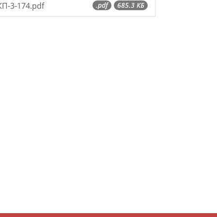
КП-3-174.pdf
.pdf
685.3 КБ